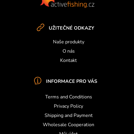
o
o
t
e
UŽITEČNÉ ODKAZY
r
Naše produkty
O nás
Kontakt
INFORMACE PRO VÁS
Terms and Conditions
Privacy Policy
Shipping and Payment
Wholesale Cooperation
Můj účet