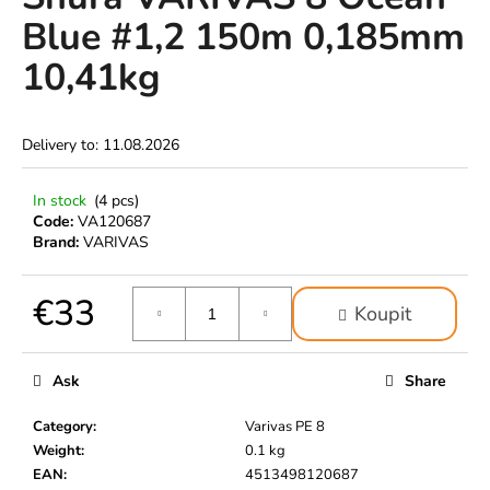
rating
i
Blue #1,2 150m 0,185mm
is
0,0
n
10,41kg
out
g
of
f
5
stars.
o
Delivery to:
11.08.2026
r
?
In stock
(4 pcs)
Code:
VA120687
Brand:
VARIVAS
€33
SEARCH
Koupit
Measure
price:
Ask
Share
W
e
Category
:
Varivas PE 8
r
Weight
:
0.1 kg
e
EAN
:
4513498120687