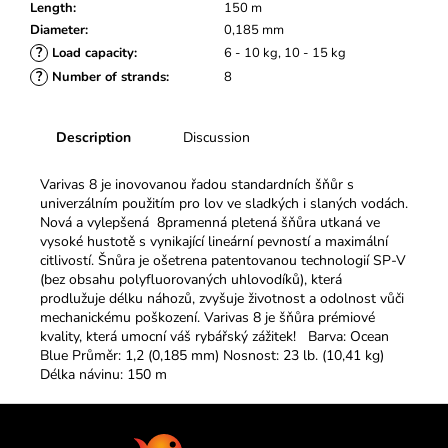
c
Length
:
150 m
o
Diameter
:
0,185 mm
m
?
Load capacity
:
6 - 10 kg, 10 - 15 kg
m
?
Number of strands
:
8
e
n
Description
Discussion
d
Varivas 8 je inovovanou řadou standardních šňůr s
univerzálním použitím pro lov ve sladkých i slaných vodách.
Nová a vylepšená 8pramenná pletená šňůra utkaná ve
vysoké hustotě s vynikající lineární pevností a maximální
citlivostí. Šnůra je ošetrena patentovanou technologií SP-V
(bez obsahu polyfluorovaných uhlovodíků), která
prodlužuje délku náhozů, zvyšuje životnost a odolnost vůči
mechanickému poškození. Varivas 8 je šňůra prémiové
kvality, která umocní váš rybářský zážitek! Barva: Ocean
Blue Průměr: 1,2 (0,185 mm) Nosnost: 23 lb. (10,41 kg)
Délka návinu: 150 m
F