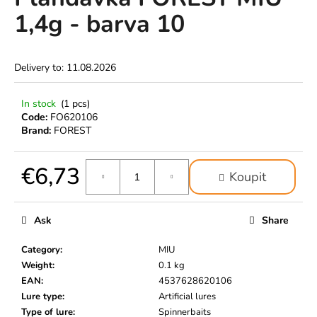
rating
i
1,4g - barva 10
is
0,0
n
out
g
of
Delivery to:
11.08.2026
f
5
stars.
o
In stock
(1 pcs)
r
Code:
FO620106
?
Brand:
FOREST
€6,73
Koupit
Measure
SEARCH
price:
Ask
Share
Category
:
MIU
W
Weight
:
0.1 kg
e
EAN
:
4537628620106
r
Lure type
:
Artificial lures
e
Type of lure
:
Spinnerbaits