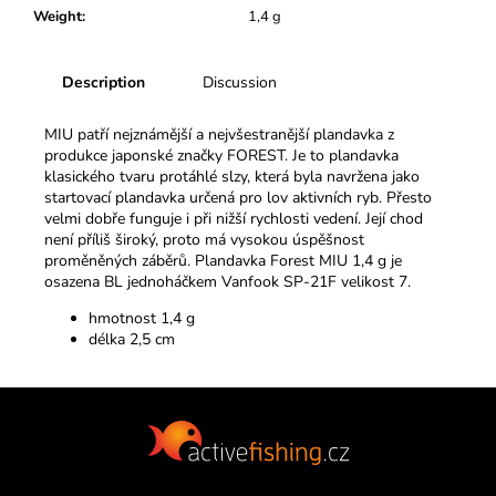
c
Weight
:
1,4 g
o
m
m
Description
Discussion
e
n
MIU patří nejznámější a nejvšestranější plandavka z
d
produkce japonské značky FOREST. Je to plandavka
klasického tvaru protáhlé slzy, která byla navržena jako
startovací plandavka určená pro lov aktivních ryb. Přesto
velmi dobře funguje i při nižší rychlosti vedení. Její chod
není příliš široký, proto má vysokou úspěšnost
proměněných záběrů. Plandavka Forest MIU 1,4 g je
osazena BL jednoháčkem Vanfook SP-21F velikost 7.
hmotnost 1,4 g
délka 2,5 cm
F
o
o