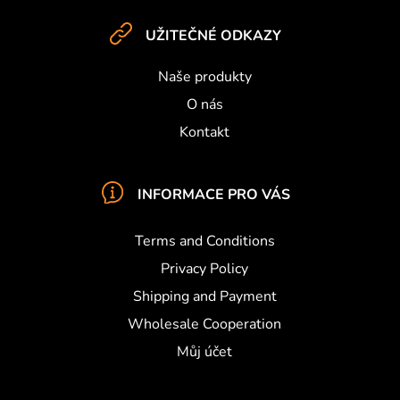
t
e
UŽITEČNÉ ODKAZY
r
Naše produkty
O nás
Kontakt
INFORMACE PRO VÁS
Terms and Conditions
Privacy Policy
Shipping and Payment
Wholesale Cooperation
Můj účet