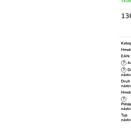
Skla
13
Měrn
cena:
Kateg
Hmot
EAN
:
?
A
?
Dé
nástr
Druh
nástr
Hmot
?
Potáp
nástr
Typ
nástr