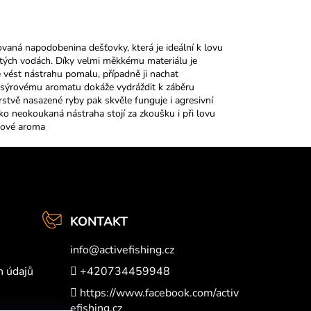
aná napodobenina dešťovky, která je ideální k lovu
jatých vodách. Díky velmi měkkému materiálu je
vést nástrahu pomalu, případně ji nachat
 sýrovému aromatu dokáže vydráždit k záběru
erstvě nasazené ryby pak skvěle funguje i agresivní
ko neokoukaná nástraha stojí za zkoušku i při lovu
rové aroma
KONTAKT
info
@
activefishing.cz
h údajů
+420734459948
https://www.facebook.com/activ
efishing.cz