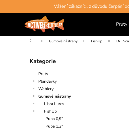
K
Přejít
Vážení zákazníci, z důvodu čerpání 
na
o
obsah
Zpět
Zpět
š
do
do
Pruty
í
obchodu
obchodu
k
Domů
Gumové nástrahy
FishUp
FAT Sca
P
o
Kategorie
Přeskočit
s
kategorie
t
Pruty
r
Plandavky
a
Woblery
n
Gumové nástrahy
n
Libra Lures
í
FishUp
p
Pupa 0,9"
a
Pupa 1,2"