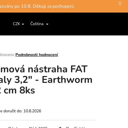
zovány po 10.8. Děkuji za pochopení.
Hledat
Nákupní
ce a šňůry
Jigové hlavičky, háčky
Krabičky, pouzdra, 
CZK
Čeština
Přihlášení
košík
rné
dnoceno
Podrobnosti hodnocení
ení
mová nástraha FAT
tu
aly 3,2" - Earthworm
2 cm 8ks
ek.
 doručit do:
10.8.2026