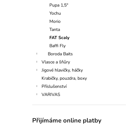
n
Pupa 1,5"
e
Yochu
l
Morio
Tanta
FAT Scaly
Baffi Fly
Boroda Baits
Vlasce a šňůry
Jigové hlavičky, háčky
Krabičky, pouzdra, boxy
Příslušenství
VARIVAS
Přijímáme online platby