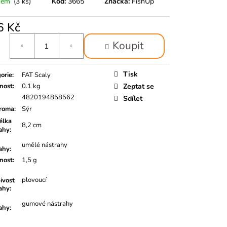
dem
(3 ks)
Kód:
3665
Značka:
FishUp
6 Kč
á
Koupit
Tisk
orie
:
FAT Scaly
nost
:
0.1 kg
Zeptat se
4820194858562
Sdílet
roma
:
Sýr
lka
8,2 cm
ahy
:
umělé nástrahy
ahy
:
nost
:
1,5 g
plovoucí
ivost
ahy
:
gumové nástrahy
ahy
: