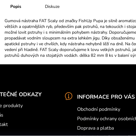
Popis
Diskuze
Gumová nástraha FAT Scaly od značky FishUp Pupa je silně aromatizov
větších a opatrnějších ryb, především pak pstruhů, na tekoucích i sto
možné lovit pstruhy i s minimálním pohybem nástrahy. Doporučujeme 
propadávat vodním sloupcem na extra lehkém jigu. Díky obsaženému
apatické pstruhy i ve chvílích, kdy nástraha nehybně lěží na dně. Na č
vedení při hladině. FAT Scaly doporučujeme k lovu velkých pstruhů, ja
pstruhů duhových na stojatých vodách. délka 82 mm 8 ks v balení sý
ITEČNÉ ODKAZY
INFORMACE PRO VÁS
e produkty
Obchodní podmínky
ás
Podmínky ochrany osobníc
takt
Doprava a platba