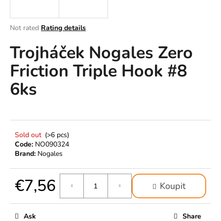
i
n
The
Not rated
Rating details
g
average
Trojháček Nogales Zero
product
f
rating
o
Friction Triple Hook #8
is
r
0,0
6ks
out
?
of
5
stars.
Sold out
(>6 pcs)
SEARCH
Code:
NO090324
Brand:
Nogales
€7,56
W
Koupit
e
Measure
r
price:
e
Ask
Share