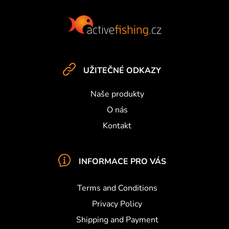
F
o
o
t
e
UŽITEČNÉ ODKAZY
r
Naše produkty
O nás
Kontakt
INFORMACE PRO VÁS
Terms and Conditions
Privacy Policy
Shipping and Payment