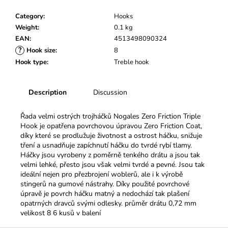
c
o
Category
:
Hooks
m
Weight
:
0.1 kg
m
EAN
:
4513498090324
e
?
Hook size
:
8
n
Hook type
:
Treble hook
d
Description
Discussion
Řada velmi ostrých trojháčků Nogales Zero Friction Triple
Hook je opatřena povrchovou úpravou Zero Friction Coat,
díky které se prodlužuje životnost a ostrost háčku, snižuje
tření a usnadňuje zapíchnutí háčku do tvrdé rybí tlamy.
Háčky jsou vyrobeny z poměrně tenkého drátu a jsou tak
velmi lehké, přesto jsou však velmi tvrdé a pevné. Jsou tak
ideální nejen pro přezbrojení woblerů, ale i k výrobě
stingerů na gumové nástrahy. Díky použité povrchové
úpravě je povrch háčku matný a nedochází tak plašení
opatrných dravců svými odlesky. průměr drátu 0,72 mm
velikost 8 6 kusů v balení